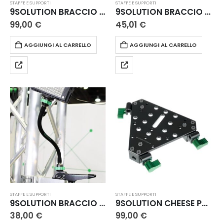
STAFFE E SUPPORTI
STAFFE E SUPPORTI
9SOLUTION BRACCIO A DOPPIA GIUNZIONE S
9SOLUTION BRACCIO A SCATTO
99,00
€
45,01
€
AGGIUNGI AL CARRELLO
AGGIUNGI AL CARRELLO
STAFFE E SUPPORTI
STAFFE E SUPPORTI
9SOLUTION BRACCIO FLESSIBILE MAGNETICO
9SOLUTION CHEESE PLATE PER SUPPORTI 3/8
38,00
€
99,00
€