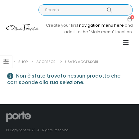
0
Create your first
navigation menu here
and
add it to the "Main menu" location.
SHOP
ACCESSORI
USATO ACCESSORI
Non è stato trovato nessun prodotto che
corrisponde alla tua selezione.
© Copyright 2026. All Rights Reserved.