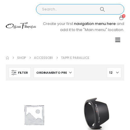
0
Create your first
navigation menu here
and
add it to the "Main menu" location.
SHOP
ACCESSORI
TAPPI E PARALUCE
FILTER