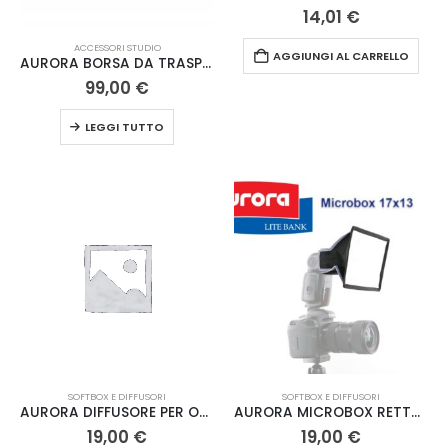
14,01
€
ACCESSORI STUDIO
AGGIUNGI AL CARRELLO
AURORA BORSA DA TRASPORTO PER 4 STAT. 116X25X20
99,00
€
LEGGI TUTTO
SOFTBOX E DIFFUSORI
SOFTBOX E DIFFUSORI
AURORA DIFFUSORE PER OMBRELLO 115 CM
AURORA MICROBOX RETTANGOLARE 17X13
19,00
€
19,00
€