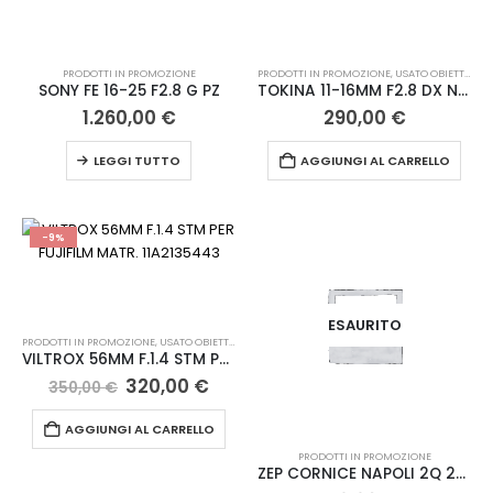
PRODOTTI IN PROMOZIONE
PRODOTTI IN PROMOZIONE
,
USATO OBIETTIVO DIGITALE
SONY FE 16-25 F2.8 G PZ
TOKINA 11-16MM F2.8 DX NIKON M.82J2029
1.260,00
€
290,00
€
LEGGI TUTTO
AGGIUNGI AL CARRELLO
-9%
ESAURITO
PRODOTTI IN PROMOZIONE
,
USATO OBIETTIVO DIGITALE
VILTROX 56MM F.1.4 STM PER FUJIFILM MATR. 11A2135443
Il
Il
320,00
€
350,00
€
prezzo
prezzo
originale
attuale
AGGIUNGI AL CARRELLO
era:
è:
350,00 €.
320,00 €.
PRODOTTI IN PROMOZIONE
ZEP CORNICE NAPOLI 2Q 2X13X18