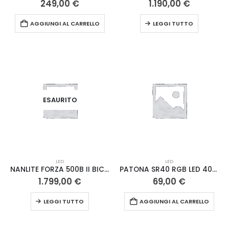
249,00
€
1.190,00
€
AGGIUNGI AL CARRELLO
LEGGI TUTTO
ESAURITO
e
LED
LED
NANLITE FORZA 500B II BICOLOR
PATONA SR40 RGB LED 40W
 €.
1.799,00
€
69,00
€
LEGGI TUTTO
AGGIUNGI AL CARRELLO