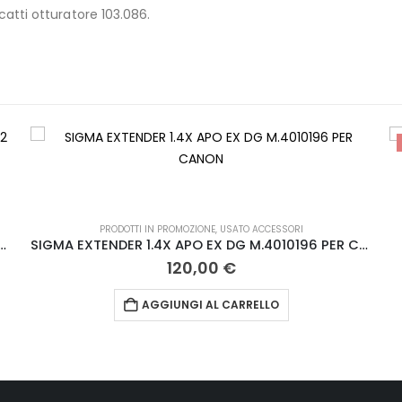
catti otturatore 103.086.
PRODOTTI IN PROMOZIONE
,
USATO ACCESSORI
LMARIT-R 75-200MM F/4.5 M.2897272
SIGMA EXTENDER 1.4X APO EX DG M.4010196 PER CANON
120,00
€
AGGIUNGI AL CARRELLO