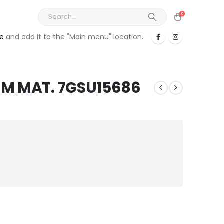
0
re
and add it to the "Main menu" location.
MM MAT. 7GSU15686