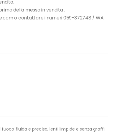
endita.
i prima della messa in vendita .
tore.com o contattare i numeri 059-372748 / WA
uoco fluida e precisa, lenti limpide e senza graffi.