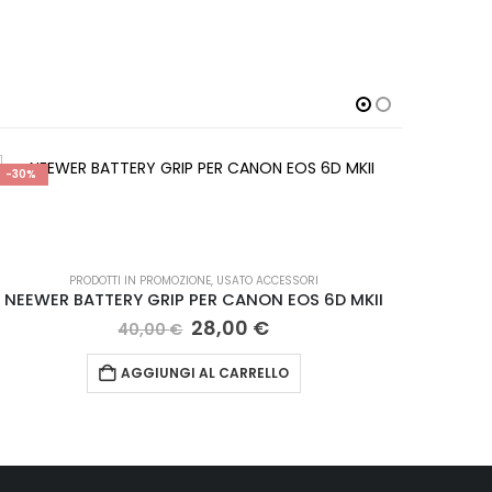
-30%
PRODOTTI IN PROMOZIONE
,
USATO ACCESSORI
NEEWER BATTERY GRIP PER CANON EOS 6D MKII
Il
Il
28,00
€
40,00
€
prezzo
prezzo
originale
attuale
AGGIUNGI AL CARRELLO
era:
è:
40,00 €.
28,00 €.