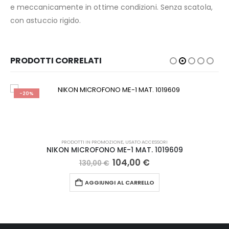
e meccanicamente in ottime condizioni. Senza scatola,
con astuccio rigido.
PRODOTTI CORRELATI
-20%
PRODOTTI IN PROMOZIONE
,
USATO ACCESSORI
NIKON MICROFONO ME-1 MAT. 1019609
Il
Il
104,00
€
130,00
€
prezzo
prezzo
originale
attuale
AGGIUNGI AL CARRELLO
era:
è:
130,00 €.
104,00 €.