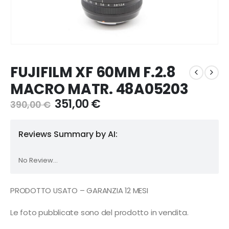
FUJIFILM XF 60MM F.2.8
MACRO MATR. 48A05203
Il
Il
351,00
€
390,00
€
prezzo
prezzo
originale
attuale
Reviews Summary by AI:
era:
è:
390,00 €.
351,00 €.
No Review...
PRODOTTO USATO – GARANZIA 12 MESI
Le foto pubblicate sono del prodotto in vendita.