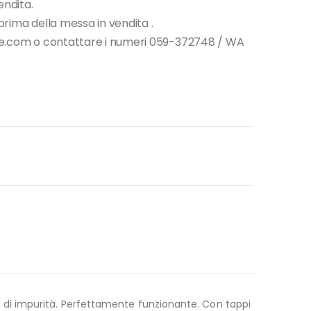
endita.
i prima della messa in vendita .
tore.com o contattare i numeri 059-372748 / WA
ivo di impurità. Perfettamente funzionante. Con tappi