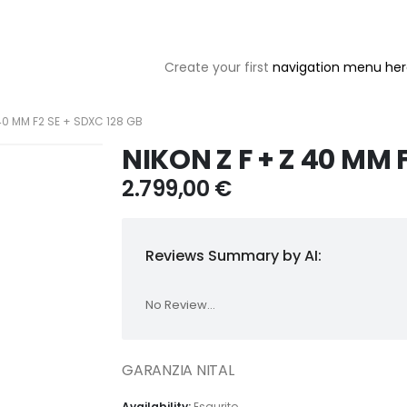
Create your first
navigation menu he
 40 MM F2 SE + SDXC 128 GB
NIKON Z F + Z 40 MM 
2.799,00
€
Reviews Summary by AI:
No Review...
GARANZIA NITAL
Availability:
Esaurito