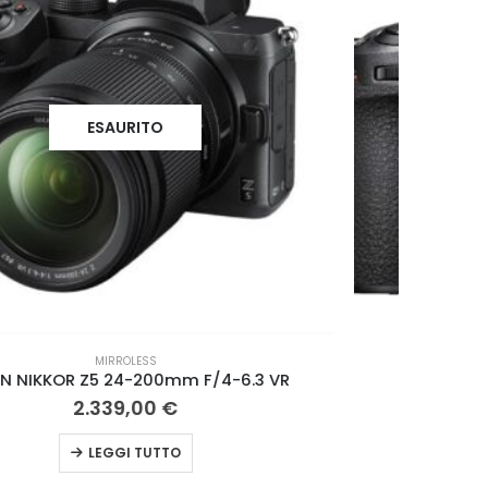
ESAURITO
MIRROLESS
NIKON Z6 II BODY
1.999,00
€
LEGGI TUTTO