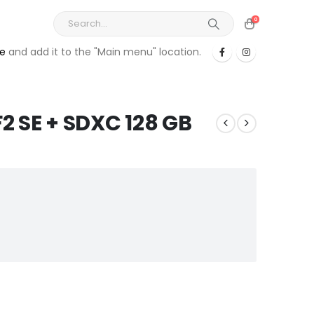
0
re
and add it to the "Main menu" location.
F2 SE + SDXC 128 GB