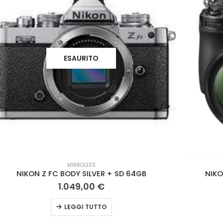
ESAURITO
MIRROLESS
NIKON NIKKOR Z5 24-200mm F/4-6.3 VR
2.339,00
€
LEGGI TUTTO