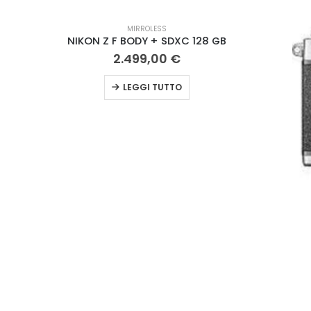
ESAURITO
MIRROLESS
NIKON Z FC BODY SILVER + SD 64GB
1.049,00
€
LEGGI TUTTO