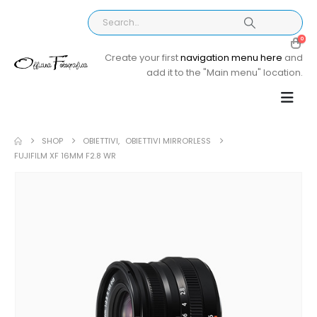
0
Create your first
navigation menu here
and
add it to the "Main menu" location.
SHOP
OBIETTIVI
,
OBIETTIVI MIRRORLESS
FUJIFILM XF 16MM F2.8 WR