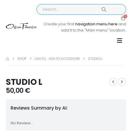
0
Create your first
navigation menu here
and
add it to the "Main menu" location.
SHOP
USATO
,
USATO ACCESSORI
STUDIO L
STUDIO L
50,00
€
Reviews Summary by AI:
No Review...