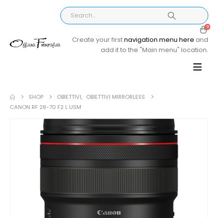
0
Create your first
navigation menu here
and
add it to the "Main menu" location.
SHOP
OBIETTIVI
,
OBIETTIVI MIRRORLESS
CANON RF 28-70 F2 L USM