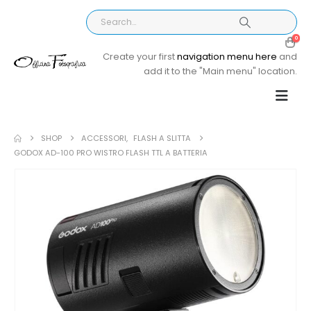
0
Create your first
navigation menu here
and
add it to the "Main menu" location.
SHOP
ACCESSORI
,
FLASH A SLITTA
GODOX AD-100 PRO WISTRO FLASH TTL A BATTERIA