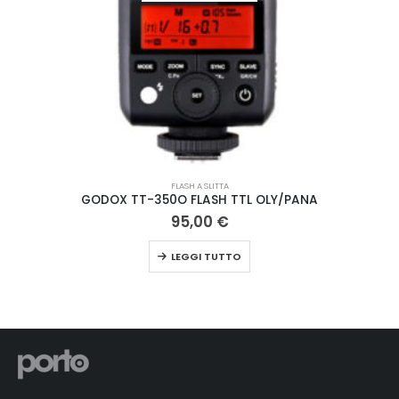
FLASH A SLITTA
PANA
F-SYSTEM STEP UP RING 67-77 MM
8,00
€
AGGIUNGI AL CARRELLO