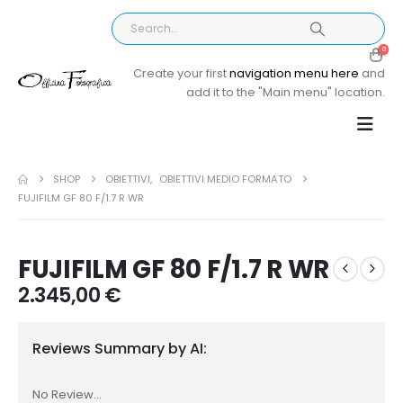
0
Create your first
navigation menu here
and
add it to the "Main menu" location.
SHOP
OBIETTIVI
,
OBIETTIVI MEDIO FORMATO
FUJIFILM GF 80 F/1.7 R WR
FUJIFILM GF 80 F/1.7 R WR
2.345,00
€
Reviews Summary by AI:
No Review...