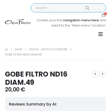
0
Create your first
navigation menu here
and
add it to the "Main menu" location.
SHOP
USATO
,
USATO ACCESSORI
GOBE FILTRO ND16 DIAM.49
GOBE FILTRO ND16
DIAM.49
20,00
€
Reviews Summary by AI: