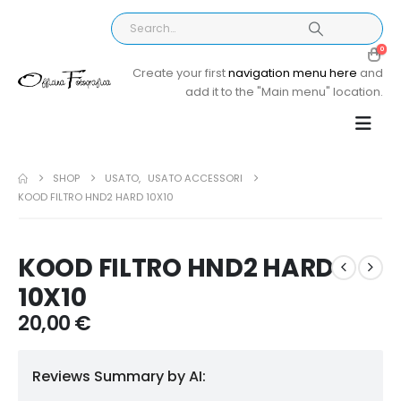
0
Create your first
navigation menu here
and
add it to the "Main menu" location.
SHOP
USATO
,
USATO ACCESSORI
KOOD FILTRO HND2 HARD 10X10
KOOD FILTRO HND2 HARD
10X10
20,00
€
Reviews Summary by AI: