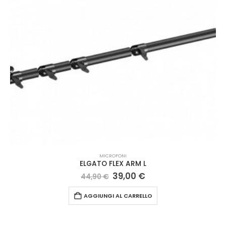
MICROFONI
ELGATO FLEX ARM L
Il
Il
39,00
€
44,90
€
prezzo
prezzo
originale
attuale
AGGIUNGI AL CARRELLO
era:
è:
44,90 €.
39,00 €.