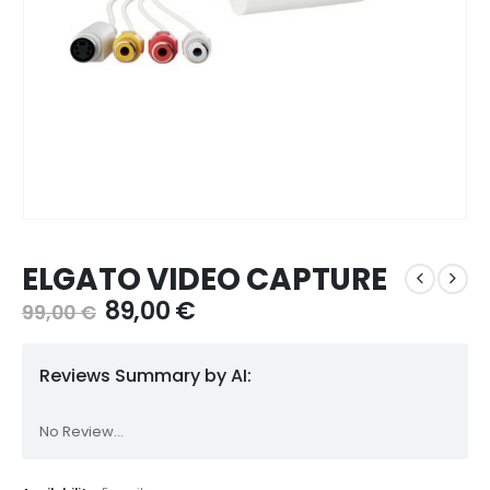
ELGATO VIDEO CAPTURE
Il
Il
89,00
€
99,00
€
prezzo
prezzo
originale
attuale
Reviews Summary by AI:
era:
è:
99,00 €.
89,00 €.
No Review...