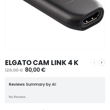
ELGATO CAM LINK 4 K
Il
Il
80,00
€
129,00
€
prezzo
prezzo
originale
attuale
Reviews Summary by AI:
era:
è:
129,00 €.
80,00 €.
No Review...