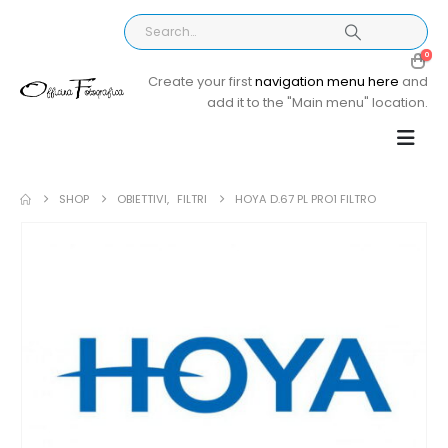
0
Create your first
navigation menu here
and
add it to the "Main menu" location.
SHOP
OBIETTIVI
,
FILTRI
HOYA D.67 PL PRO1 FILTRO