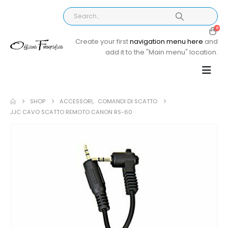
0
Create your first
navigation menu here
and
add it to the "Main menu" location.
SHOP
ACCESSORI
,
COMANDI DI SCATTO
JJC CAVO SCATTO REMOTO CANON RS-60