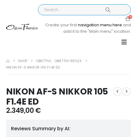
0
Create your first
navigation menu here
and
add it to the "Main menu" location.
SHOP
OBIETTIVI
,
OBIETTIVI REFLEX
NIKON AF-S NIKKOR 105 F1.4E ED
NIKON AF-S NIKKOR 105
F1.4E ED
2.349,00
€
Reviews Summary by AI: