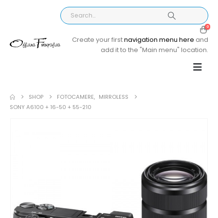
0
Create your first
navigation menu here
and
add it to the "Main menu" location.
SHOP
FOTOCAMERE
,
MIRROLESS
SONY A6100 + 16-50 + 55-210