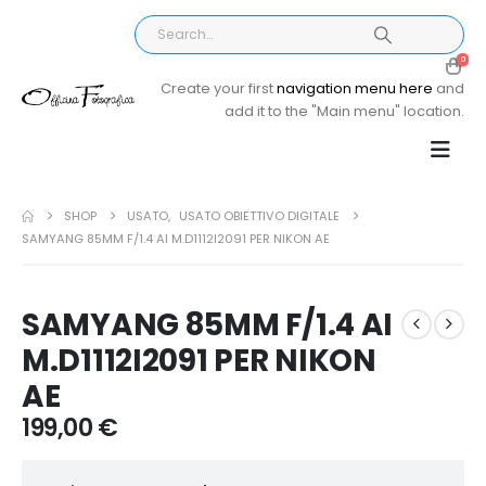
0
Create your first
navigation menu here
and
add it to the "Main menu" location.
SHOP
USATO
,
USATO OBIETTIVO DIGITALE
SAMYANG 85MM F/1.4 AI M.D1112I2091 PER NIKON AE
SAMYANG 85MM F/1.4 AI
M.D1112I2091 PER NIKON
AE
199,00
€