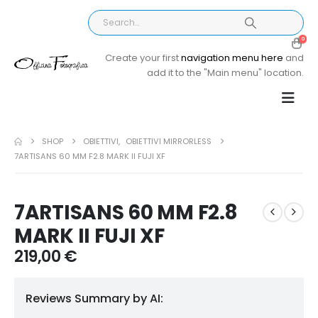
0
Create your first
navigation menu here
and
add it to the "Main menu" location.
SHOP
OBIETTIVI
,
OBIETTIVI MIRRORLESS
7ARTISANS 60 MM F2.8 MARK II FUJI XF
7ARTISANS 60 MM F2.8
MARK II FUJI XF
219,00
€
Reviews Summary by AI: