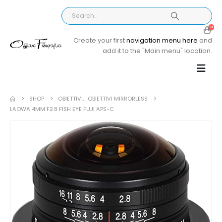
0
Create your first
navigation menu here
and
add it to the "Main menu" location.
SHOP
OBIETTIVI
,
OBIETTIVI MIRRORLESS
LAOWA 4MM F2.8 FISH EYE FUJI APS-C